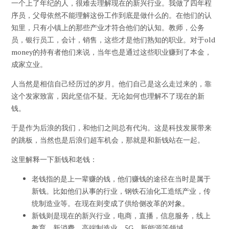
一个上了年纪的人，很难去理解现在的新兴行业。我做了四年程
序员，父母依然不能理解这份工作到底是做什么的。在他们的认
知里，只有小镇上的那些产业才符合他们的认知。教师，公务
员，银行员工，会计，销售，这些才是他们熟知的职业。对于old
money的持有者他们来说，当年也是通过这些职业赚到了本金，
成家立业。
人当然是相信自己经历过的岁月。他们自己是这么走过来的，靠
这个发家致富，因此坚信不疑。无论如何也理解不了现在的新
钱。
于是作为后浪的我们，和他们之间总有代沟。这是科技发展带来
的跳板，当然也是后浪们超车机会，那就是和新钱站在一起。
这里解释一下新钱和老钱：
老钱指的是上一辈赚的钱，他们赚钱的途径在当时是属于
新钱。比如他们从事的行业，钢铁石油化工造纸产业，传
统制造业等。在现在则变成了供给侧改革的对象。
新钱则是现在的新兴行业，电商，直播，信息服务，线上
教育，新消费，高端制造业，5G，新能源等领域。