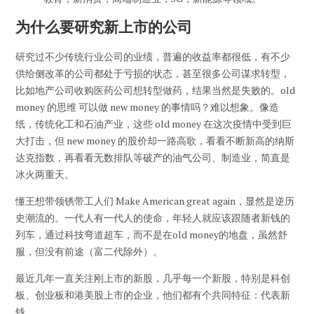
为什么要研究新上市的公司
研究过不少传统行业公司的业绩，普遍的收益率都很低，有不少
供给侧改革的公司都处于亏损的状态，甚至很多公司谋求转型，
比如地产公司收购医药公司想转型做药，结果当然是失败的。old
money 的思维 可以做 new money 的事情吗？难以想象。像造
纸，传统化工和石油产业，这些 old money 在这次疫情中受到巨
大打击，但 new money 的股价却一路高歌，看看不断新高的纳斯
达克指数，再看看无数排队等破产的油气公司、制造业，简直是
冰火两重天。
懂王想带领锈带工人们 Make American great again，显然是逆历
史潮流的。一代人有一代人的使命，年轻人就应该跟随者新钱的
列车，通过科技弯道超车，而不是在old money的地盘，虽然舒
服，但没有前途（富二代除外）。
最近几年一直关注刚上市的新股，几乎每一个新股，特别是科创
板、创业板和港美股上市的企业，他们都有个共同特征：代表新
钱。